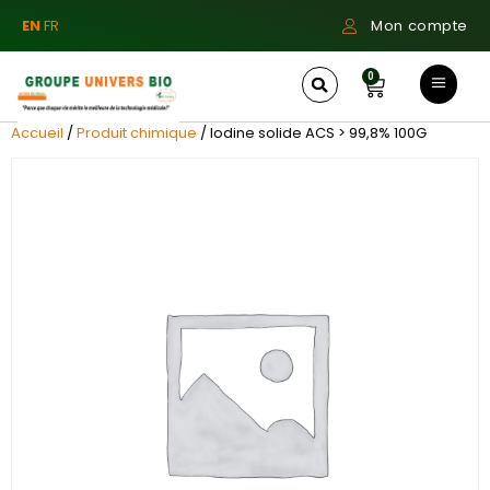
EN
FR
Mon compte
0
Accueil
/
Produit chimique
/ Iodine solide ACS > 99,8% 100G