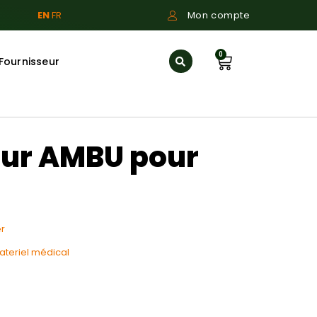
EN
FR
Mon compte
0
Fournisseur
eur AMBU pour
r
materiel médical