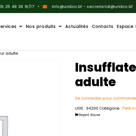
6 25 48 36 16/17
info@unibio.bf - secretariat@unibio.bf
ervices
Nos produits
Actualités
Contacts
Espace 
our adulte
Insufflat
adulte
Se connecter pour commande
UGS :
34200
Catégorie :
Petit 
Report Abuse