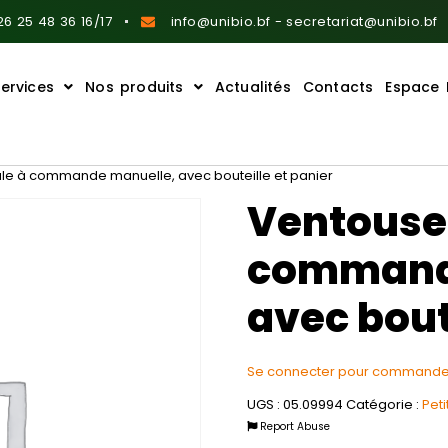
6 25 48 36 16/17
info@unibio.bf - secretariat@unibio.bf
ervices
Nos produits
Actualités
Contacts
Espace 
ale à commande manuelle, avec bouteille et panier
Ventouse 
command
avec bout
Se connecter pour commande
UGS :
05.09994
Catégorie :
Peti
Report Abuse