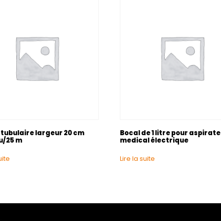
 tubulaire largeur 20 cm
Bocal de 1 litre pour aspirat
u/25 m
medical électrique
uite
Lire la suite