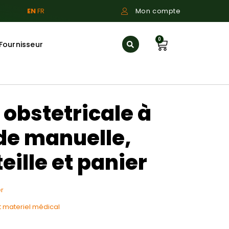
EN
FR
Mon compte
0
Fournisseur
obstetricale à
e manuelle,
eille et panier
r
t materiel médical