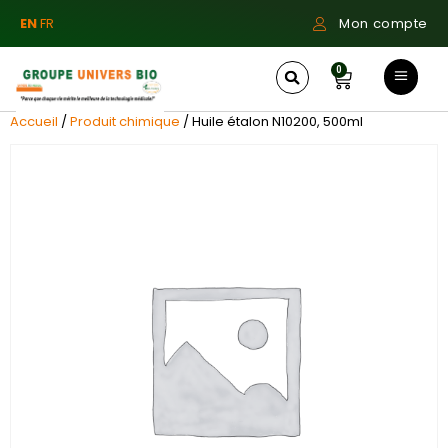
EN
FR
Mon compte
0
Accueil
/
Produit chimique
/ Huile étalon N10200, 500ml