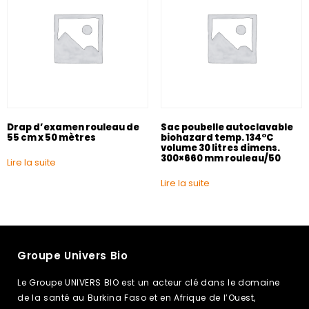
Drap d’examen rouleau de
Sac poubelle autoclavable
55 cm x 50 mètres
biohazard temp. 134°C
volume 30 litres dimens.
300×660 mm rouleau/50
Lire la suite
Lire la suite
Groupe Univers Bio
Le Groupe UNIVERS BIO est un acteur clé dans le domaine
de la santé au Burkina Faso et en Afrique de l’Ouest,