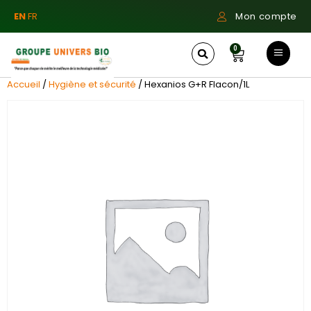
EN
FR
Mon compte
0
Accueil
/
Hygiène et sécurité
/ Hexanios G+R Flacon/1L