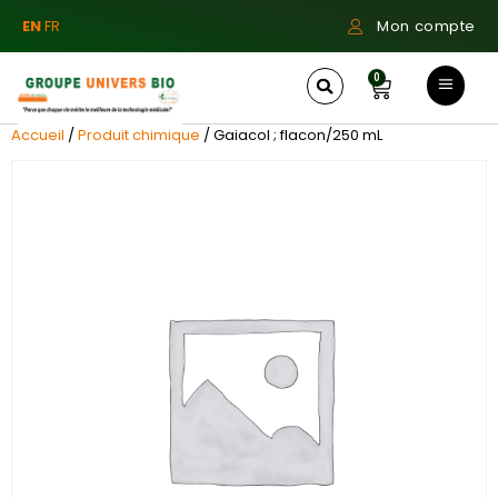
EN
FR
Mon compte
0
Accueil
/
Produit chimique
/ Gaiacol ; flacon/250 mL