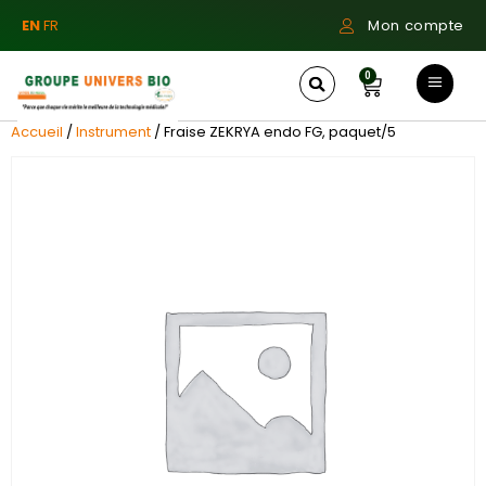
EN
FR
Mon compte
0
Accueil
/
Instrument
/ Fraise ZEKRYA endo FG, paquet/5