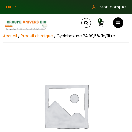
EN
FR
Mon compte
0
Accueil
/
Produit chimique
/ Cyclohexane PA 99,5% flc/1litre