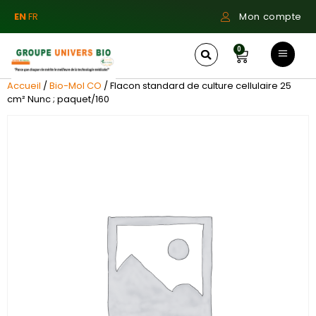
EN
FR
Mon compte
0
Accueil
/
Bio-Mol CO
/ Flacon standard de culture cellulaire 25
cm² Nunc ; paquet/160