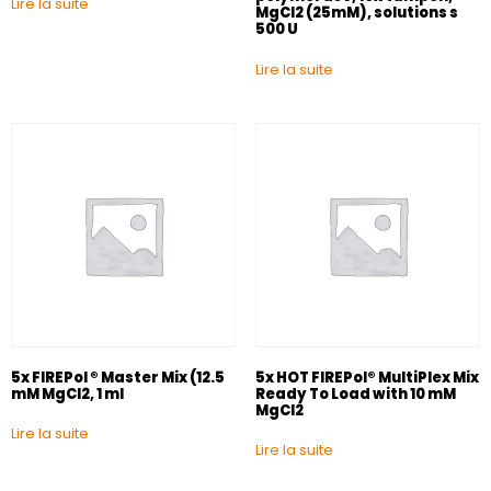
Lire la suite
MgCl2 (25mM), solutions s
500 U
Lire la suite
5x FIREPol ® Master Mix (12.5
5x HOT FIREPol® MultiPlex Mix
mM MgCl2, 1 ml
Ready To Load with 10 mM
MgCl2
Lire la suite
Lire la suite