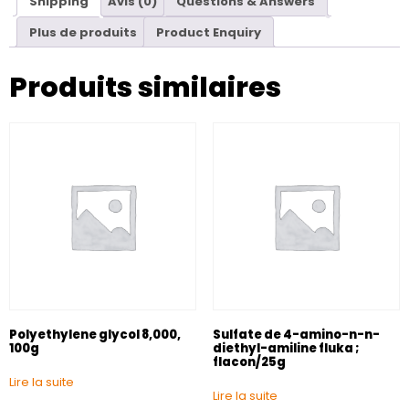
Shipping
Avis (0)
Questions & Answers
Plus de produits
Product Enquiry
Produits similaires
Polyethylene glycol 8,000,
Sulfate de 4-amino-n-n-
100g
diethyl-amiline fluka ;
flacon/25g
Lire la suite
Lire la suite