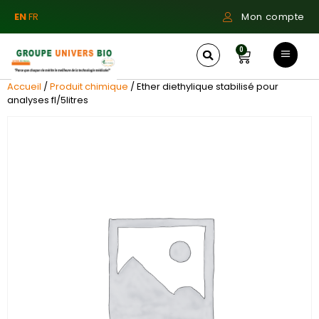
EN
FR
Mon compte
0
Accueil
/
Produit chimique
/ Ether diethylique stabilisé pour
analyses fl/5litres