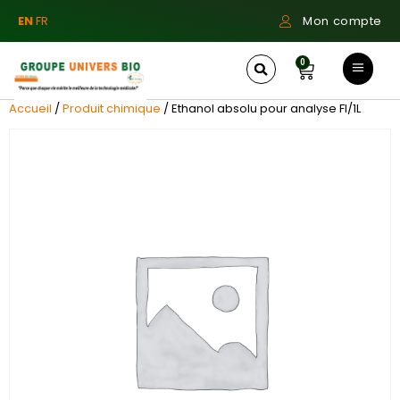
EN
FR
Mon compte
0
Accueil
/
Produit chimique
/ Ethanol absolu pour analyse Fl/1L