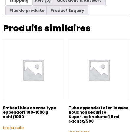
Shipping
Avis (0)
Questions & Answers
Plus de produits
Product Enquiry
Produits similaires
Embout bleu en vrac type
Tube eppendorf sterile avec
eppendorf 100-1000 µl
bouchon securisé
scht/1000
SuperLock volume 1,5 ml
sachet/500
Lire la suite