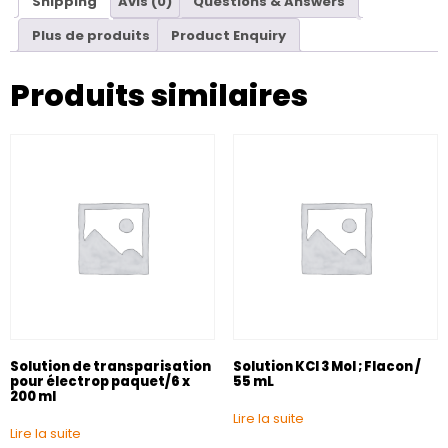
Shipping
Avis (0)
Questions & Answers
Plus de produits
Product Enquiry
Produits similaires
Solution de transparisation
Solution KCl 3 Mol ; Flacon /
pour électrop paquet/6 x
55 mL
200 ml
Lire la suite
Lire la suite