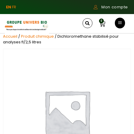
EN
FR
Mon compte
0
Accueil
/
Produit chimique
/ Dichloromethane stabilisé pour
analyses fl/2,5 litres