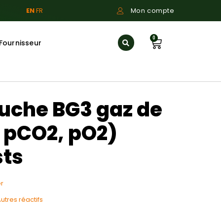
EN
FR
Mon compte
0
Fournisseur
uche BG3 gaz de
 pCO2, pO2)
sts
r
utres réactifs