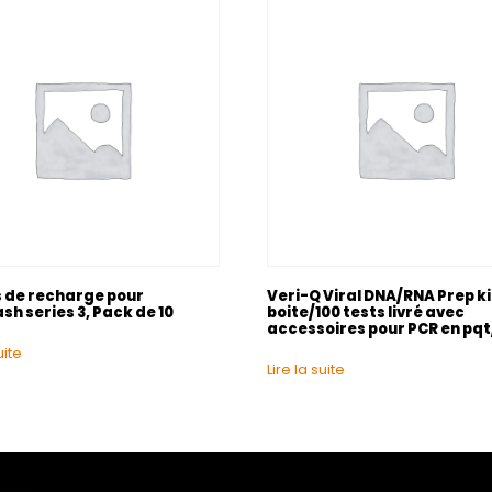
 de recharge pour
Veri-Q Viral DNA/RNA Prep ki
sh series 3, Pack de 10
boite/100 tests livré avec
accessoires pour PCR en pqt
uite
Lire la suite