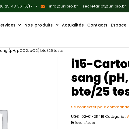
6 25 48 36 16/17
info@unibio.bf - secretariat@unibio.bf
ervices
Nos produits
Actualités
Contacts
Espace 
ang (pH, pCO2, pO2) bte/25 tests
i15-Carto
sang (pH,
bte/25 te
Se connecter pour commande
UGS :
02-01-211416
Catégorie :
A
Report Abuse