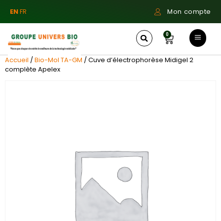
EN
FR
Mon compte
0
Accueil
/
Bio-Mol TA-GM
/ Cuve d’électrophorèse Midigel 2
complète Apelex