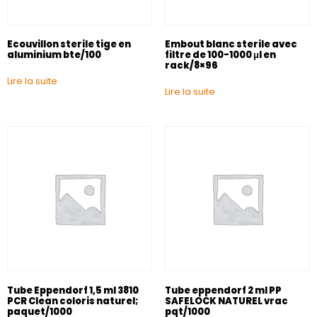
Ecouvillon sterile tige en
Embout blanc sterile avec
aluminium bte/100
filtre de 100-1000 μl en
rack/8×96
Lire la suite
Lire la suite
Tube Eppendorf 1,5 ml 3810
Tube eppendorf 2 ml PP
PCR Clean coloris naturel;
SAFELOCK NATUREL vrac
paquet/1000
pqt/1000