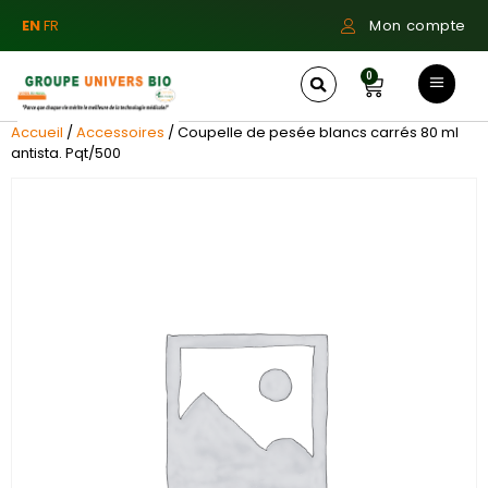
EN
FR
Mon compte
0
Accueil
/
Accessoires
/ Coupelle de pesée blancs carrés 80 ml
antista. Pqt/500