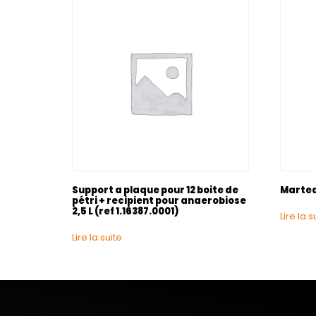
Support a plaque pour 12 boite de
Martea
pétri + recipient pour anaerobiose
2,5 L (ref 1.16387.0001)
Lire la s
Lire la suite