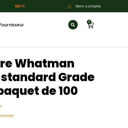
EN
FR
Mon compte
0
Fournisseur
ltre Whatman
f standard Grade
paquet de 100
r
ssoires