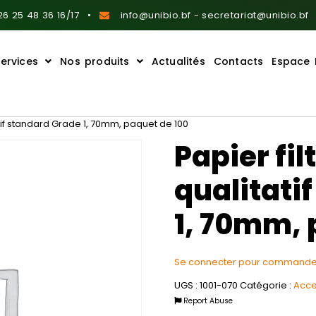
6 25 48 36 16/17
info@unibio.bf - secretariat@unibio.bf
ervices
Nos produits
Actualités
Contacts
Espace 
tif standard Grade 1, 70mm, paquet de 100
Papier fi
qualitati
1, 70mm, 
Se connecter pour commande
UGS :
1001-070
Catégorie :
Acce
Report Abuse