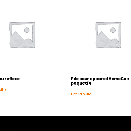
u reflexe
Pile pour appareil HemoCue
paquet/4
uite
Lire la suite