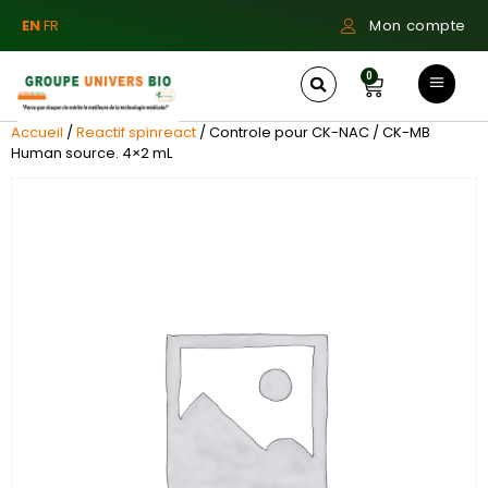
EN
FR
Mon compte
0
Accueil
/
Reactif spinreact
/ Controle pour CK-NAC / CK-MB
Human source. 4×2 mL