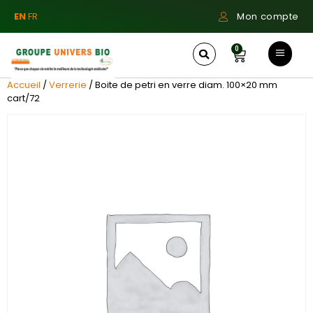
EN
FR
Mon compte
0
Accueil
/
Verrerie
/ Boite de petri en verre diam. 100×20 mm
cart/72