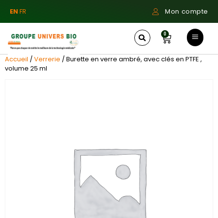
EN
FR
Mon compte
0
Accueil
/
Verrerie
/ Burette en verre ambré, avec clés en PTFE ,
volume 25 ml