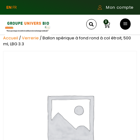
EN
FR
Mon compte
0
Accueil
/
Verrerie
/ Ballon spérique à fond rond à col étroit, 500
ml, LBG 3.3