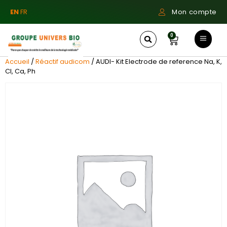
EN
FR
Mon compte
0
Accueil
/
Réactif audicom
/ AUDI- Kit Electrode de reference Na, K,
Cl, Ca, Ph