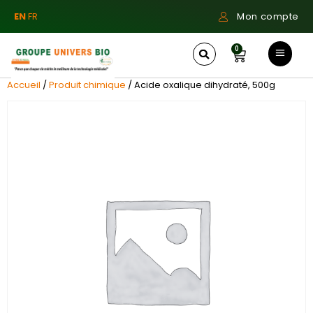
EN
FR
Mon compte
0
Accueil
/
Produit chimique
/ Acide oxalique dihydraté, 500g