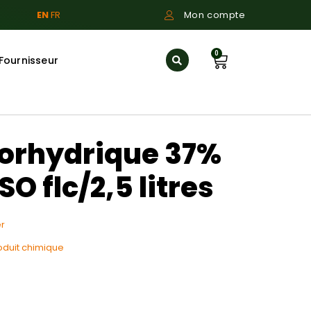
EN
FR
Mon compte
0
Fournisseur
lorhydrique 37%
O flc/2,5 litres
r
oduit chimique