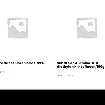
re de césium chloride, 99%
Sulfate de 4-amino-n-n-
diethylani-line ; flacon/100g
uite
Lire la suite