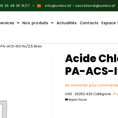
6 25 48 36 16/17
info@unibio.bf - secretariat@unibio.bf
ervices
Nos produits
Actualités
Contacts
Espace 
PA-ACS-ISO flc/2,5 litres
Acide Ch
PA-ACS-IS
Se connecter pour commande
UGS :
20252.420
Catégorie :
Pr
Report Abuse