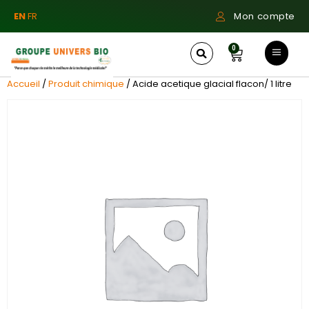
EN
FR
Mon compte
0
Accueil
/
Produit chimique
/ Acide acetique glacial flacon/ 1 litre