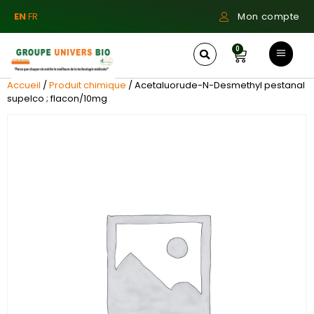
EN
FR
Mon compte
0
Accueil
/
Produit chimique
/ Acetaluorude-N-Desmethyl pestanal
supelco ; flacon/10mg