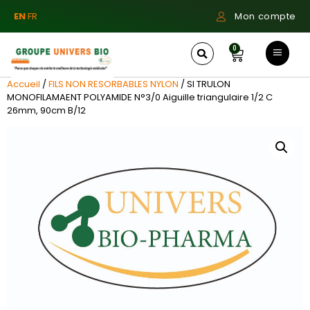
EN
FR
Mon compte
0
Accueil
/
FILS NON RESORBABLES NYLON
/ SI TRULON
MONOFILAMAENT POLYAMIDE N°3/0 Aiguille triangulaire 1/2 C
26mm, 90cm B/12