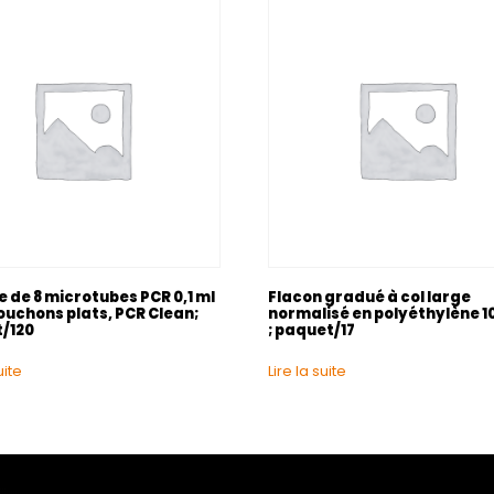
 de 8 microtubes PCR 0,1 ml
Flacon gradué à col large
ouchons plats, PCR Clean;
normalisé en polyéthylène 1
/120
; paquet/17
uite
Lire la suite