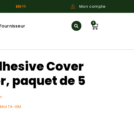
EN
FR
Mon compte
0
Fournisseur
dhesive Cover
r, paquet de 5
r
-Mol TA-GM