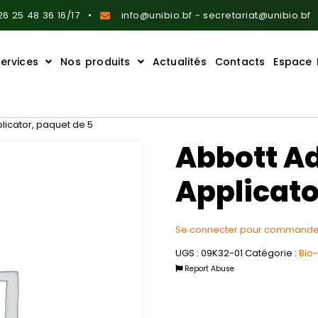
6 25 48 36 16/17
info@unibio.bf - secretariat@unibio.bf
ervices
Nos produits
Actualités
Contacts
Espace 
licator, paquet de 5
Abbott A
Applicato
Se connecter pour commande
UGS :
09K32-01
Catégorie :
Bio
Report Abuse