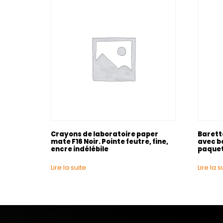
Crayons de laboratoire paper
Barette
mate F16 Noir. Pointe feutre, fine,
avec b
encre indélébile
paquet
Lire la suite
Lire la s