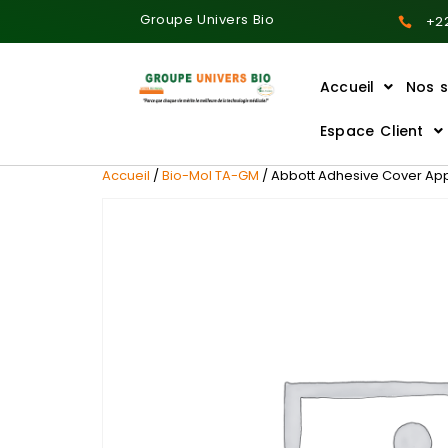
Groupe Univers Bio
+22
Accueil
Nos s
Ajoutez votre titre ici
Espace Client
Accueil
/
Bio-Mol TA-GM
/ Abbott Adhesive Cover App