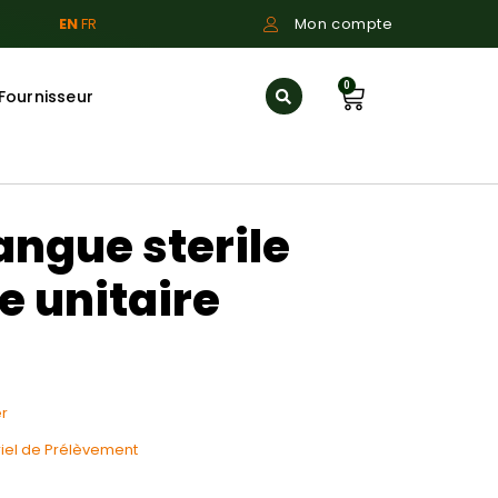
EN
FR
Mon compte
0
Fournisseur
angue sterile
 unitaire
r
iel de Prélèvement