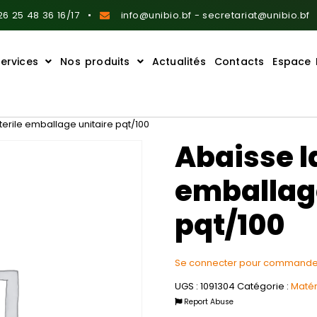
6 25 48 36 16/17
info@unibio.bf - secretariat@unibio.bf
ervices
Nos produits
Actualités
Contacts
Espace 
terile emballage unitaire pqt/100
Abaisse l
emballage
pqt/100
Se connecter pour commande
UGS :
1091304
Catégorie :
Matér
Report Abuse