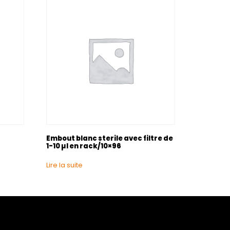
0
Embout blanc sterile avec filtre de
1-10 µl en rack/10×96
Lire la suite