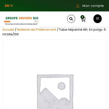
EN
FR
Mon compte
0
Accueil
/
Matériel de Prélèvement
/ Tube hépariné lith. En polyp. 5
ml bte/100