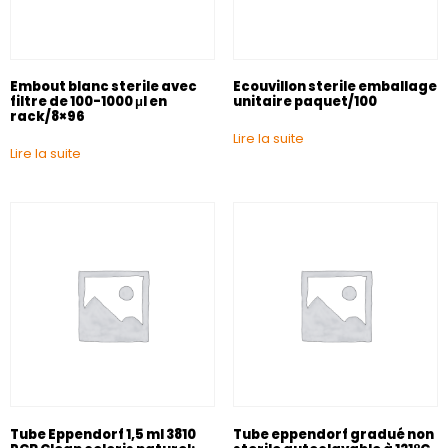
Embout blanc sterile avec
Ecouvillon sterile emballage
filtre de 100-1000 μl en
unitaire paquet/100
rack/8×96
Lire la suite
Lire la suite
Tube Eppendorf 1,5 ml 3810
Tube eppendorf gradué non