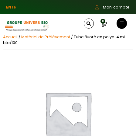
EN
FR
Mon compte
0
Accueil
/
Matériel de Prélèvement
/ Tube fluoré en polyp. 4 ml
bte/100