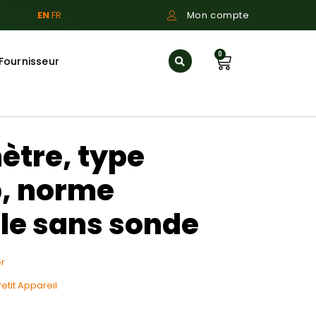
EN
FR
Mon compte
0
Fournisseur
tre, type
, norme
lle sans sonde
r
Petit Appareil