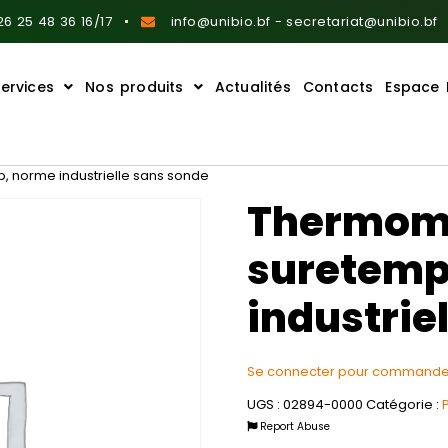
6 25 48 36 16/17
info@unibio.bf - secretariat@unibio.bf
ervices
Nos produits
Actualités
Contacts
Espace 
, norme industrielle sans sonde
Thermomè
suretemp
industrie
Se connecter pour commande
UGS :
02894-0000
Catégorie :
Report Abuse