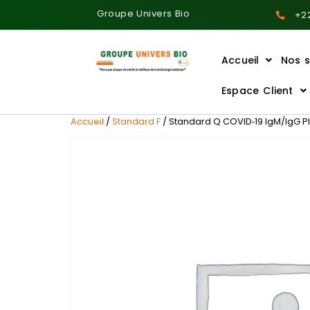
Groupe Univers Bio
+22
Accueil
Nos s
Ajoutez votre titre ici
Espace Client
Accueil
/
Standard F
/ Standard Q COVID‐19 IgM/IgG Pl