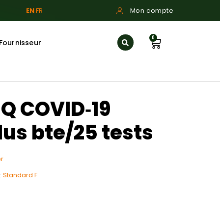
EN
FR
Mon compte
0
Fournisseur
 Q COVID‐19
lus bte/25 tests
r
:
Standard F