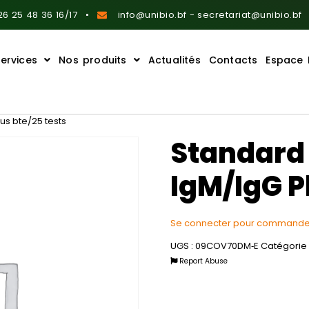
6 25 48 36 16/17
info@unibio.bf - secretariat@unibio.bf
ervices
Nos produits
Actualités
Contacts
Espace 
us bte/25 tests
Standard
IgM/IgG P
Se connecter pour commande
UGS :
09COV70DM‐E
Catégorie 
Report Abuse