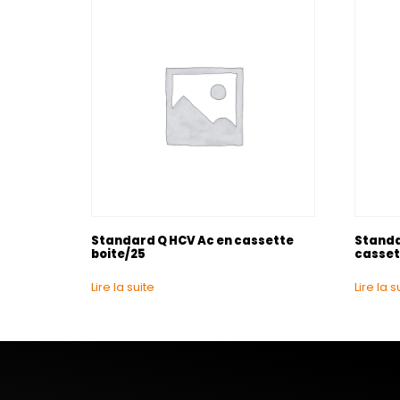
Standard Q HCV Ac en cassette
Standa
boite/25
casset
Lire la suite
Lire la s