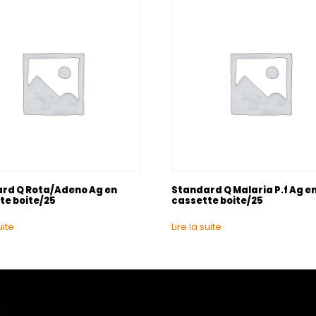
rd Q Rota/Adeno Ag en
Standard Q Malaria P.f Ag e
te boite/25
cassette boite/25
uite
Lire la suite