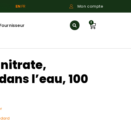
EN
FR
Mon compte
0
Fournisseur
nitrate,
ans l’eau, 100
r
ndard