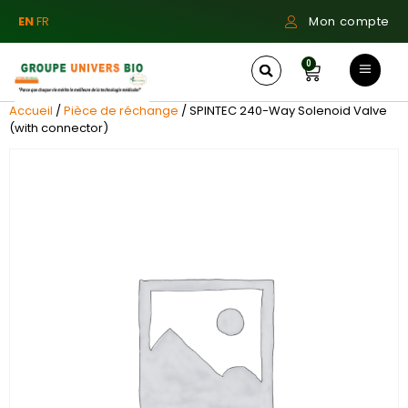
EN
FR
Mon compte
0
Accueil
/
Pièce de réchange
/ SPINTEC 240-Way Solenoid Valve
(with connector)