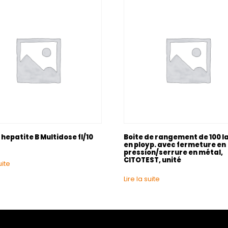
hepatite B Multidose fl/10
Boite de rangement de 100 
en ployp. avec fermeture en
pression/serrure en métal,
CITOTEST, unité
uite
Lire la suite