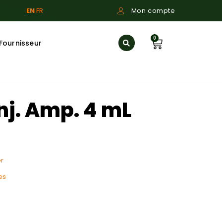
EN
FR
Mon compte
0
Fournisseur
nj. Amp. 4 mL
r
es