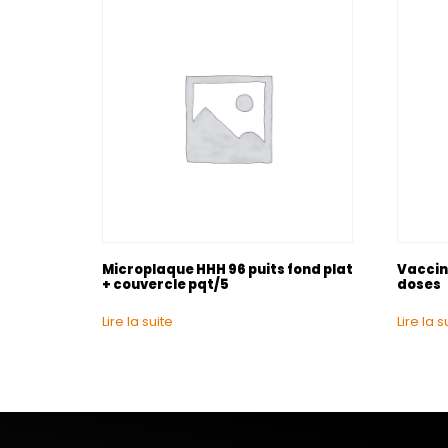
Microplaque HHH 96 puits fond plat
Vaccin 
+ couvercle pqt/5
doses
Lire la suite
Lire la s