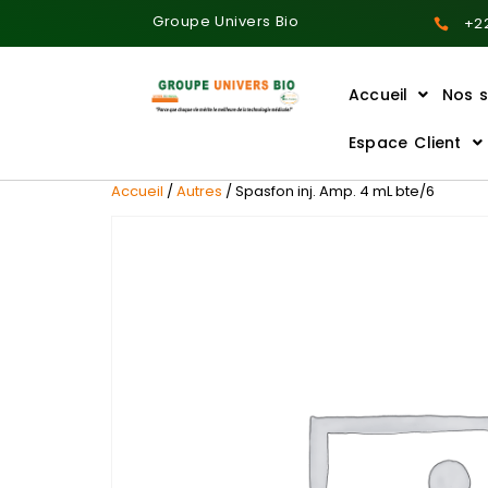
Groupe Univers Bio
+22
Accueil
Nos s
Ajoutez votre titre ici
Espace Client
Accueil
/
Autres
/ Spasfon inj. Amp. 4 mL bte/6