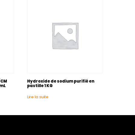
S/CM
Hydroxide de sodium purifié en
 mL
pastille 1 KG
Lire la suite