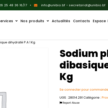
6 25 48 36 16/17
info@unibio.bf - secretariat@unibio.bf
ervices
Nos produits
Actualités
Contacts
Espace 
que dihydraté P.A 1 Kg
Sodium p
dibasique
Kg
Se connecter pour commande
UGS :
28014.291
Catégorie :
Pro
Report Abuse