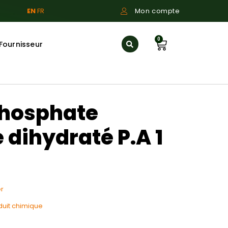
EN
FR
Mon compte
0
Fournisseur
hosphate
 dihydraté P.A 1
r
duit chimique