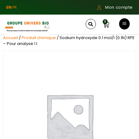
EN
FR
Mon compte
0
Accueil
/
Produit chimique
/ Sodium hydroxyde 0.1 mol/l (0.1N) RPE
– Pour analyse 1 l