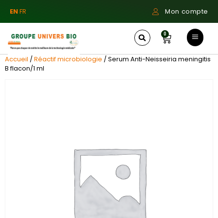
EN
FR
Mon compte
0
Accueil
/
Réactif microbiologie
/ Serum Anti-Neisseiria meningitis
B flacon/1 ml