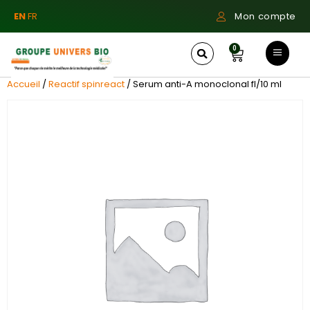
EN
FR
Mon compte
0
Accueil
/
Reactif spinreact
/ Serum anti-A monoclonal fl/10 ml