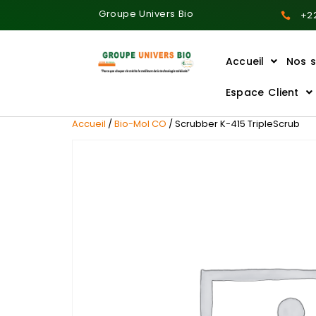
Groupe Univers Bio
+22
Accueil
Nos s
Ajoutez votre titre ici
Espace Client
Accueil
/
Bio-Mol CO
/ Scrubber K-415 TripleScrub