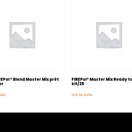
EPol ® Blend Master Mix prêt
FIREPol® Master Mix Ready to
er
kit/25
uite
Lire la suite