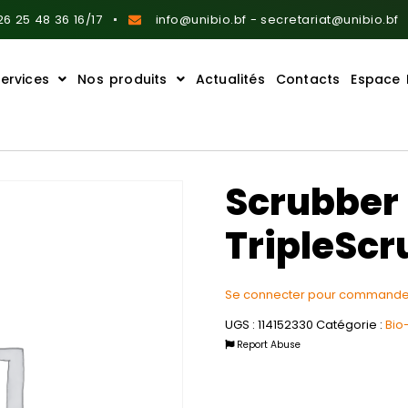
6 25 48 36 16/17
info@unibio.bf - secretariat@unibio.bf
ervices
Nos produits
Actualités
Contacts
Espace 
Scrubber
TripleScr
Se connecter pour commande
UGS :
114152330
Catégorie :
Bio
Report Abuse