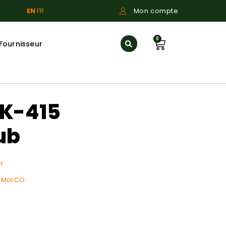
EN
FR
Mon compte
0
Fournisseur
 K-415
ub
r
-Mol CO