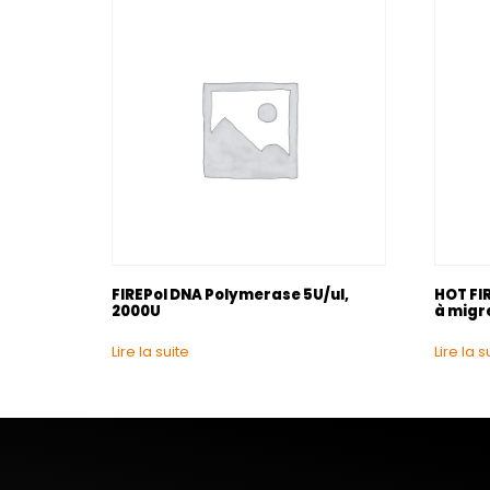
FIREPol DNA Polymerase 5U/ul,
HOT FIR
2000U
à migr
Lire la suite
Lire la s