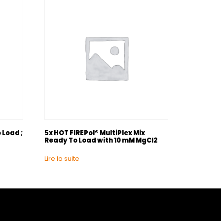
 Load ;
5x HOT FIREPol® MultiPlex Mix
Ready To Load with 10 mM MgCl2
Lire la suite