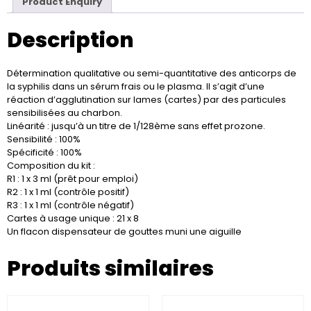
Product Enquiry
Description
Détermination qualitative ou semi-quantitative des anticorps de
la syphilis dans un sérum frais ou le plasma. Il s’agit d’une
réaction d’agglutination sur lames (cartes) par des particules
sensibilisées au charbon.
Linéarité : jusqu’à un titre de 1/128ème sans effet prozone.
Sensibilité : 100%
Spécificité : 100%
Composition du kit :
R1 : 1 x 3 ml (prêt pour emploi)
R2 : 1 x 1 ml (contrôle positif)
R3 : 1 x 1 ml (contrôle négatif)
Cartes à usage unique : 21 x 8
Un flacon dispensateur de gouttes muni une aiguille
Produits similaires