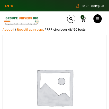
EN
FR
Mon compte
0
Accueil
/
Reactif spinreact
/ RPR charbon kit/150 tests