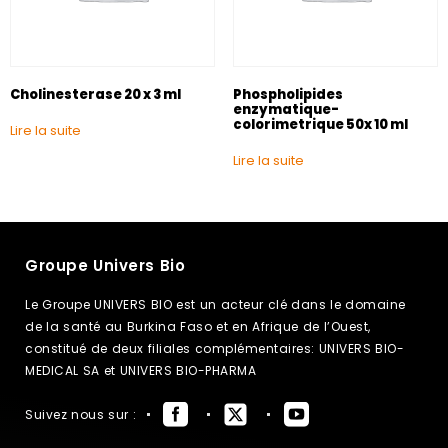
Cholinesterase 20 x 3 ml
Phospholipides
enzymatique-
colorimetrique 50x 10 ml
Lire la suite
Lire la suite
Groupe Univers Bio
Le Groupe UNIVERS BIO est un acteur clé dans le domaine
de la santé au Burkina Faso et en Afrique de l’Ouest,
constitué de deux filiales complémentaires: UNIVERS BIO-
MEDICAL SA et UNIVERS BIO-PHARMA
Suivez nous sur :