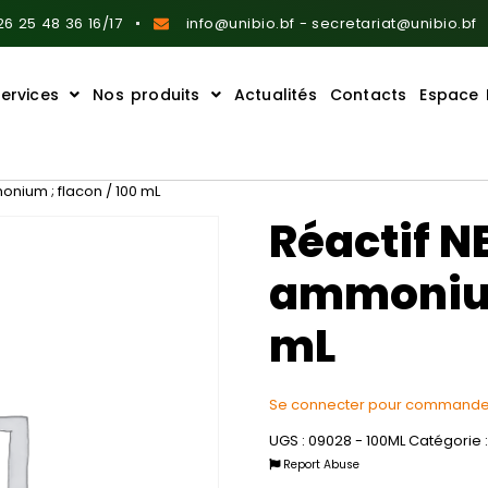
6 25 48 36 16/17
info@unibio.bf - secretariat@unibio.bf
ervices
Nos produits
Actualités
Contacts
Espace 
onium ; flacon / 100 mL
Réactif N
ammonium 
mL
Se connecter pour commande
UGS :
09028 - 100ML
Catégorie 
Report Abuse