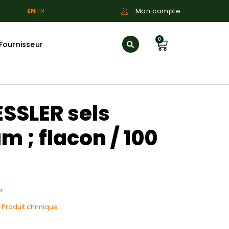
EN
FR
Mon compte
0
Fournisseur
ESSLER sels
; flacon / 100
r
:
Produit chimique