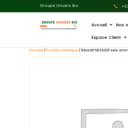
Groupe Univers Bio
+22
Accueil
Nos s
Ajoutez votre titre ici
Espace Client
Accueil
/
Produit chimique
/ Réactif NESSLER sels amm