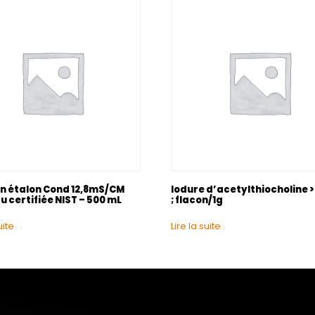
on étalon Cond 12,8mS/CM
Iodure d’acetylthiocholine 
 certifiée NIST – 500 mL
; flacon/1g
uite
Lire la suite