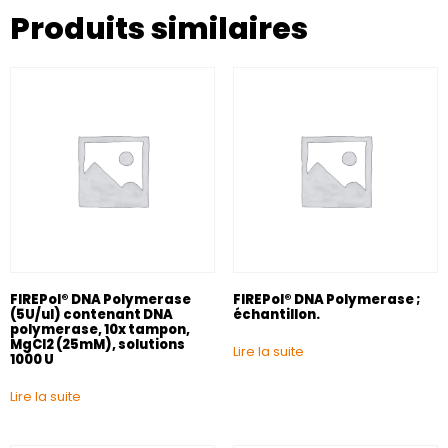
Produits similaires
FIREPol® DNA Polymerase
FIREPol® DNA Polymerase ;
(5U/ul) contenant DNA
échantillon.
polymerase, 10x tampon,
MgCl2 (25mM), solutions
Lire la suite
1000 U
Lire la suite