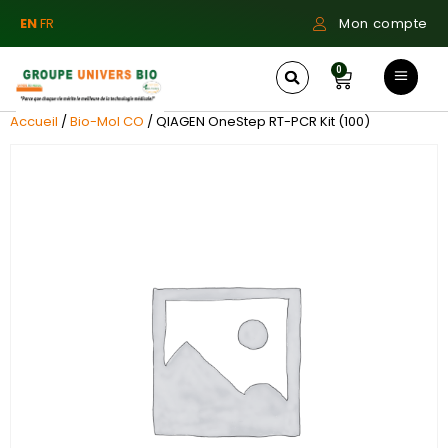
EN
FR
Mon compte
0
Accueil
/
Bio-Mol CO
/ QIAGEN OneStep RT-PCR Kit (100)