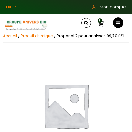
EN
FR
Mon compte
0
Accueil
/
Produit chimique
/ Propanol 2 pour analyses 99,7% fl/1l