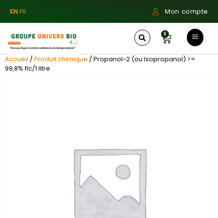
EN
FR
Mon compte
0
Accueil
/
Produit chimique
/ Propanol-2 (ou Isopropanol) >=
99,8% flc/1 litre