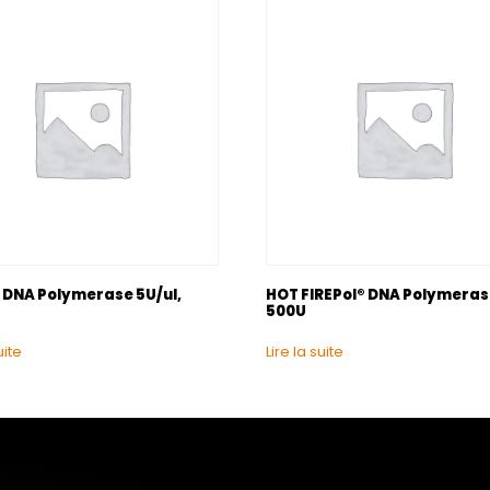
l DNA Polymerase 5U/ul,
HOT FIREPol® DNA Polymerase
500U
uite
Lire la suite