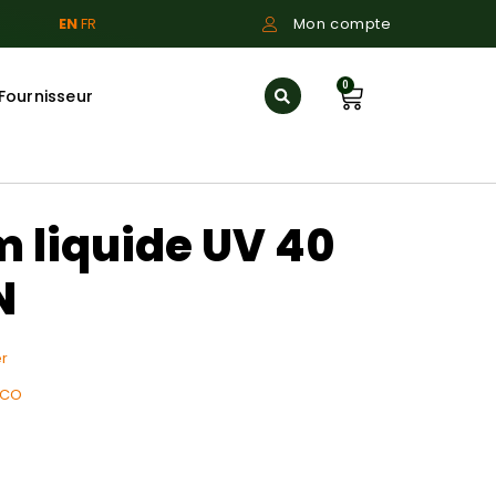
EN
FR
Mon compte
0
Fournisseur
 liquide UV 40
N
r
 CO