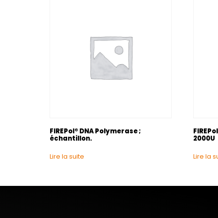
FIREPol® DNA Polymerase ;
FIREPo
échantillon.
2000U
Lire la suite
Lire la s