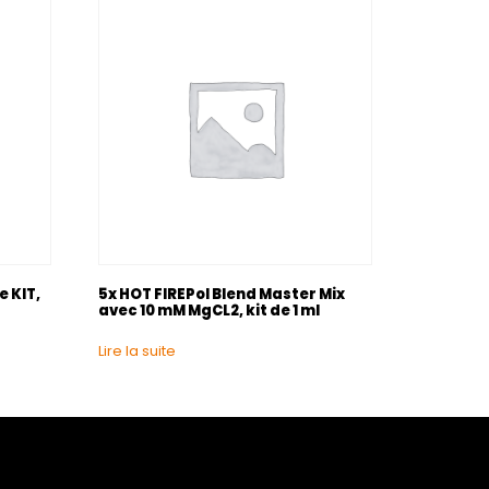
 KIT,
5x HOT FIREPol Blend Master Mix
avec 10 mM MgCL2, kit de 1 ml
Lire la suite