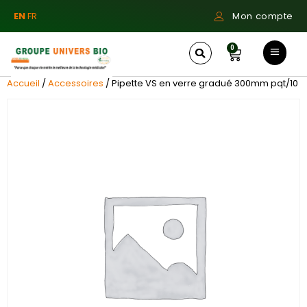
EN
FR
Mon compte
0
Accueil
/
Accessoires
/ Pipette VS en verre gradué 300mm pqt/10