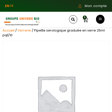
EN
FR
Mon compte
0
Accueil
/
Verrerie
/ Pipette serologique graduée en verre 25ml
pqt/10